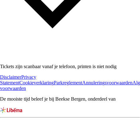
Tickets zijn scanbaar vanaf je telefoon, printen is niet nodig
Disclaimer
Privacy
Statement
Cookieverklaring
Parkreglement
Annuleringsvoorwaarden
Al
voorwaarden
De mooiste tijd beleef je bij Beekse Bergen, onderdeel van