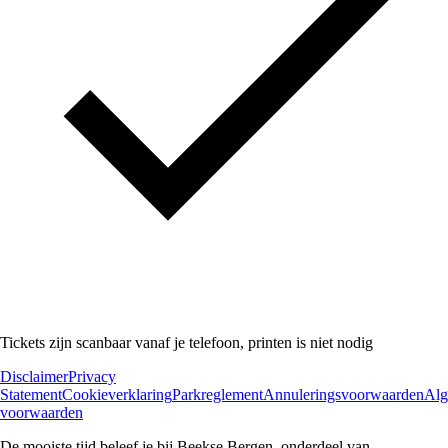
Tickets zijn scanbaar vanaf je telefoon, printen is niet nodig
Disclaimer
Privacy
Statement
Cookieverklaring
Parkreglement
Annuleringsvoorwaarden
Al
voorwaarden
De mooiste tijd beleef je bij Beekse Bergen, onderdeel van