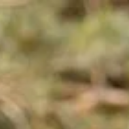
Openingstijden
Cadeau
Abonnement
Veelgestelde vragen
Contact & rout
De huidige taal van de website is Nederlands