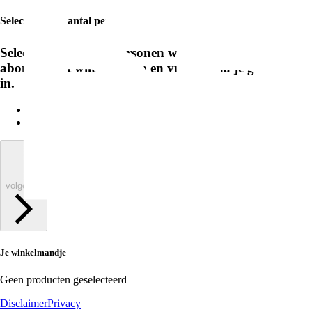
Selecteer het aantal personen
Selecteer het aantal personen waarvoor je een
abonnement wilt afsluiten en vul daarna je gegevens
in.
volgende
Je winkelmandje
Geen producten geselecteerd
Disclaimer
Privacy