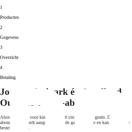
1
Producten
2
Gegevens
3
Overzicht
4
Betaling
Jouw Safaripark én Speelland
Outdoor combi-abonnement
Abonnementen voor kinderen van 0 t/m 2 jaar zijn gratis. Dit
abonnement wordt aangemaakt bij de gastenservice en kan niet online
besteld worden.