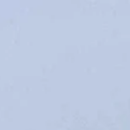
Openingstijden
Cadeau
Abonnement
Veelgestelde vragen
Contact & rout
De huidige taal van de website is Nederlands