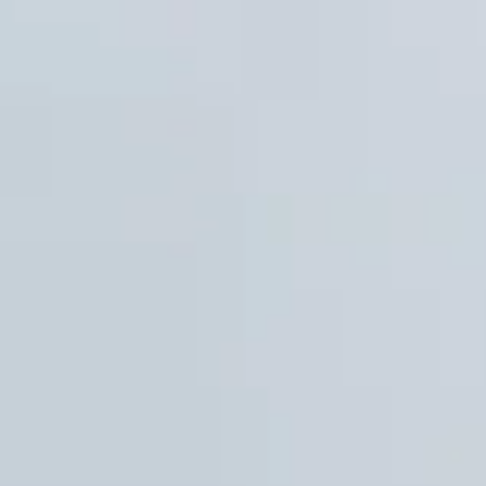
Öffnungszeiten
Geschenk
Abonnements
Häufig gestellte Fragen
Kontakt
De huidige taal van de website is Deutsch