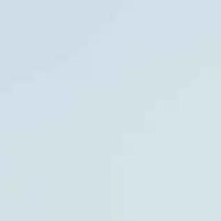
Öffnungszeiten
Geschenk
Abonnements
Häufig gestellte Fragen
Kontakt
De huidige taal van de website is Deutsch