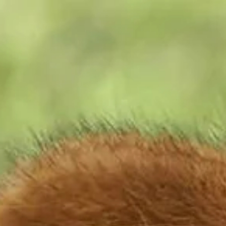
Öffnungszeiten
Geschenk
Abonnements
Häufig gestellte Fragen
Kontakt
De huidige taal van de website is Deutsch