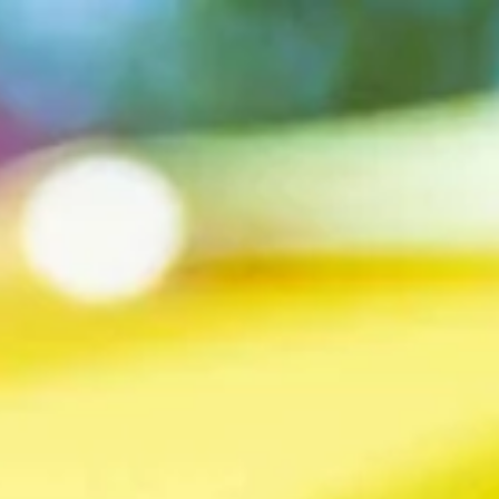
Öffnungszeiten
Geschenk
Abonnements
Häufig gestellte Fragen
Kontakt
De huidige taal van de website is Deutsch