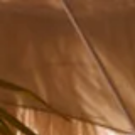
Öffnungszeiten
Geschenk
Abonnements
Häufig gestellte Fragen
Kontakt
De huidige taal van de website is Deutsch