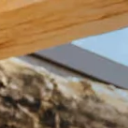
Öffnungszeiten
Geschenk
Abonnements
Häufig gestellte Fragen
Kontakt
De huidige taal van de website is Deutsch