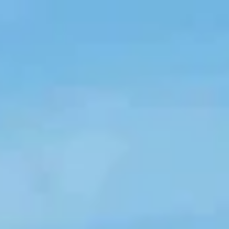
Öffnungszeiten
Geschenk
Abonnements
Häufig gestellte Fragen
Kontakt
De huidige taal van de website is Deutsch