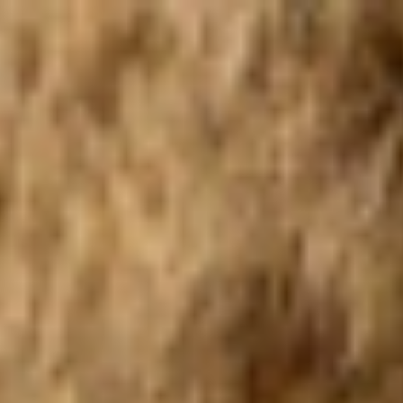
Heures d'ouverture
Cadeau
Abonnements
Questions fréquentes
Contact et
De huidige taal van de website is français