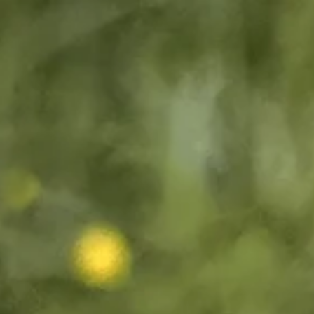
Heures d'ouverture
Cadeau
Abonnements
Questions fréquentes
Contact et
De huidige taal van de website is français