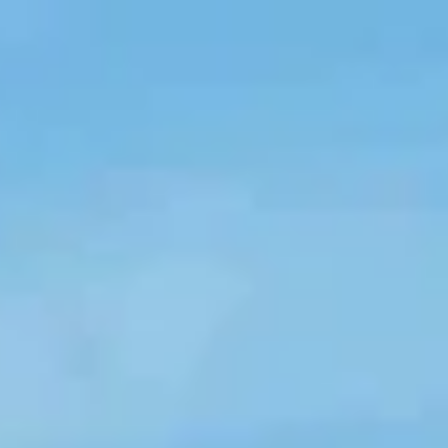
Heures d'ouverture
Cadeau
Abonnements
Questions fréquentes
Contact et
De huidige taal van de website is français