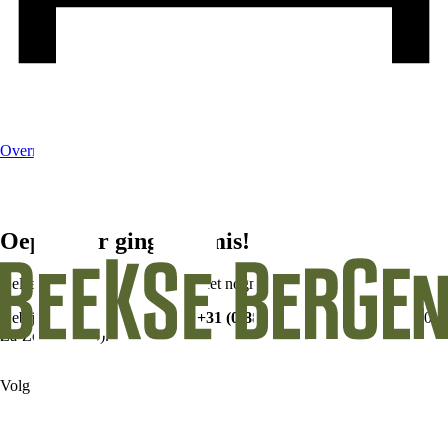
Overnachten
Oeps… Er ging iets mis!
Helaas ging er iets mis, probeer het nogmaals.
Heb je hulp nodig? Bel ons op
+31 (0)88-9000360
(Ma-Vr tot 18:00,
Za-Zo tot 17:00).
Volg ons op