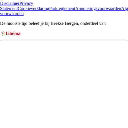
Disclaimer
Privacy
Statement
Cookieverklaring
Parkreglement
Annuleringsvoorwaarden
Al
voorwaarden
De mooiste tijd beleef je bij Beekse Bergen, onderdeel van