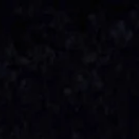
Openingstijden
Cadeau
Abonnement
Veelgestelde vragen
Contact & rout
De huidige taal van de website is Nederlands