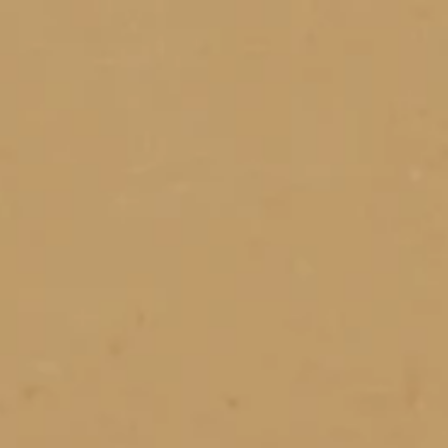
Openingstijden
Cadeau
Abonnement
Veelgestelde vragen
Contact & rout
De huidige taal van de website is Nederlands