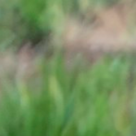
Openingstijden
Cadeau
Abonnement
Veelgestelde vragen
Contact & rout
De huidige taal van de website is Nederlands