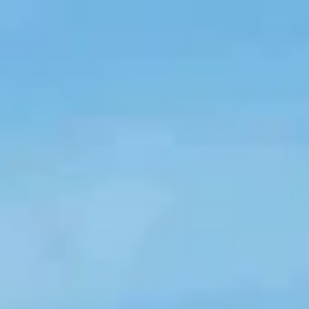
Openingstijden
Cadeau
Abonnement
Veelgestelde vragen
Contact & rout
De huidige taal van de website is Nederlands